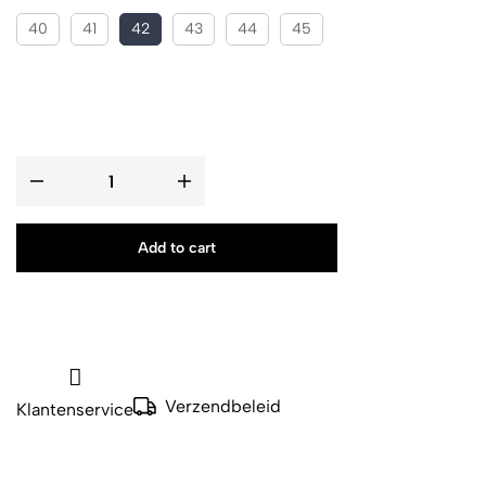
40
41
42
43
44
45
Add to cart
Verzendbeleid
Klantenservice