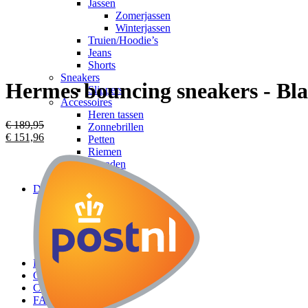
Jassen
Zomerjassen
Winterjassen
Truien/Hoodie’s
Jeans
Shorts
Sneakers
Hermes bouncing sneakers - Bl
Slippers
Accessoires
Heren tassen
€
189,95
Zonnebrillen
€
151,96
Petten
Riemen
Sieraden
Horloges
Dames
Kleding
Dames tassen
Dames schoenen
Accessoires
Sieraden
Kids
Over ons
Contact
FAQ