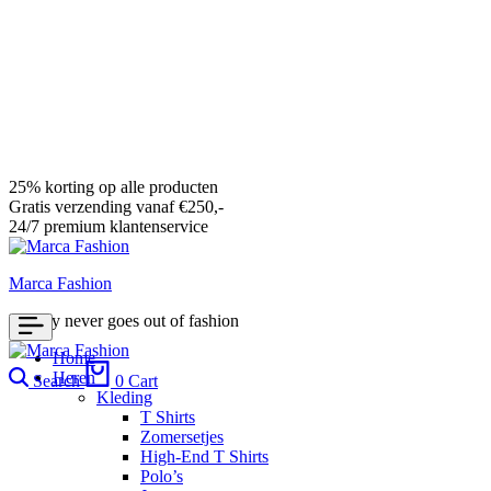
25% korting op alle producten
Gratis verzending vanaf €250,-
24/7 premium klantenservice
Marca Fashion
Luxury never goes out of fashion
Home
Heren
Search
0
Cart
Kleding
T Shirts
Zomersetjes
High-End T Shirts
Polo’s