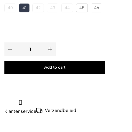
40
41
42
43
44
45
46
Add to cart
Verzendbeleid
Klantenservice