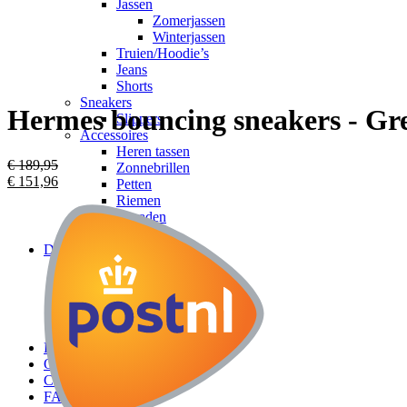
Jassen
Zomerjassen
Winterjassen
Truien/Hoodie’s
Jeans
Shorts
Sneakers
Hermes bouncing sneakers - Gr
Slippers
Accessoires
Heren tassen
€
189,95
Zonnebrillen
€
151,96
Petten
Riemen
Sieraden
Horloges
Dames
Kleding
Dames tassen
Dames schoenen
Accessoires
Sieraden
Kids
Over ons
Contact
FAQ