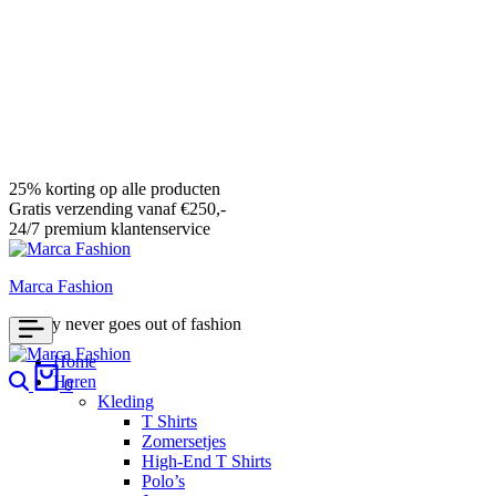
25% korting op alle producten
Gratis verzending vanaf €250,-
24/7 premium klantenservice
Marca Fashion
Luxury never goes out of fashion
Home
Search
Cart
Heren
0
Kleding
T Shirts
Zomersetjes
High-End T Shirts
Polo’s