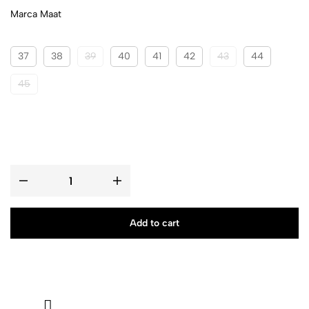
Marca Maat
37
38
39
40
41
42
43
44
45
Add to cart