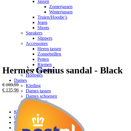
Jassen
Zomerjassen
Winterjassen
Truien/Hoodie’s
Jeans
Shorts
Sneakers
Slippers
Accessoires
Heren tassen
Zonnebrillen
Petten
Riemen
Hermès Genius sandal - Black
Sieraden
Horloges
Dames
€
169,95
Kleding
€
135,96
Dames tassen
Dames schoenen
Accessoires
Sieraden
Kids
Over ons
Contact
FAQ