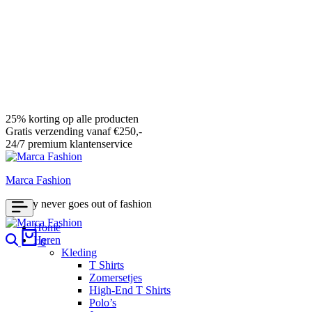
25% korting op alle producten
Gratis verzending vanaf €250,-
24/7 premium klantenservice
Marca Fashion
Luxury never goes out of fashion
Home
Search
Cart
Heren
0
Kleding
T Shirts
Zomersetjes
High-End T Shirts
Polo’s