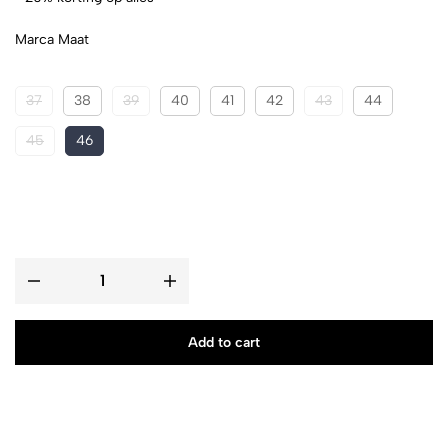
Marca Maat
37
38
39
40
41
42
43
44
45
46
Add to cart