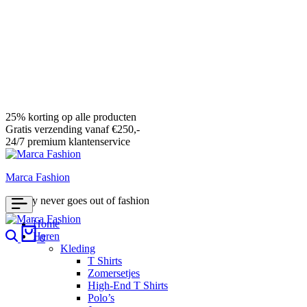
25% korting op alle producten
Gratis verzending vanaf €250,-
24/7 premium klantenservice
Marca Fashion
Luxury never goes out of fashion
Home
Search
Cart
Heren
0
Kleding
T Shirts
Zomersetjes
High-End T Shirts
Polo’s