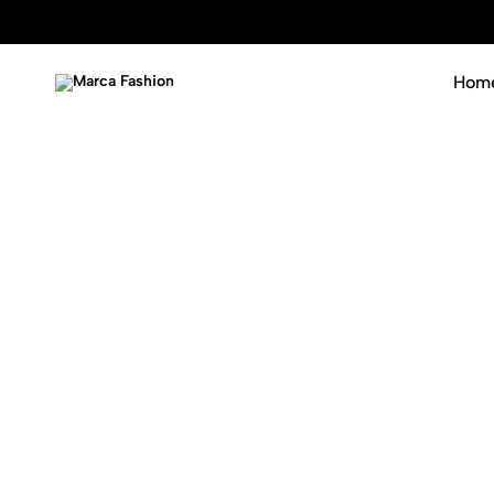
Hom
Marca
Luxury
Fashion
never
goes
out
of
fashion