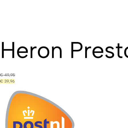
Heron Prest
€
49,95
€
39,96