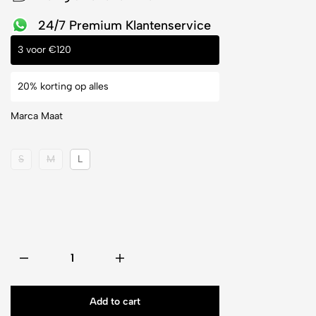
24/7 Premium Klantenservice
3 voor €120
20% korting op alles
Marca Maat
S
M
L
Add to cart