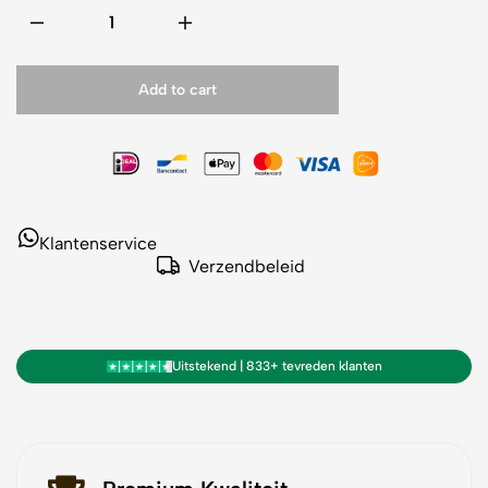
Add to cart
Klantenservice
Verzendbeleid
Uitstekend | 833+ tevreden klanten