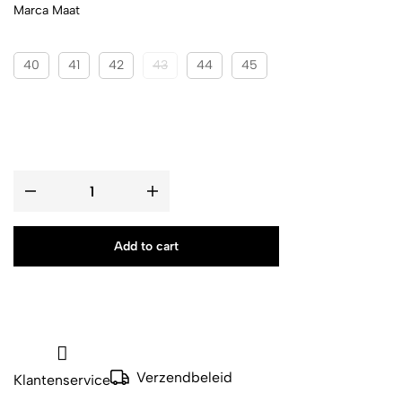
Marca Maat
40
41
42
43
44
45
Add to cart
Verzendbeleid
Klantenservice