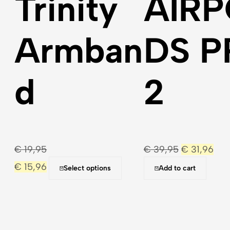
Trinity
AIRP
Armban
DS P
d
2
€
19,95
€
39,95
€
31,96
€
15,96
Select options
Add to cart