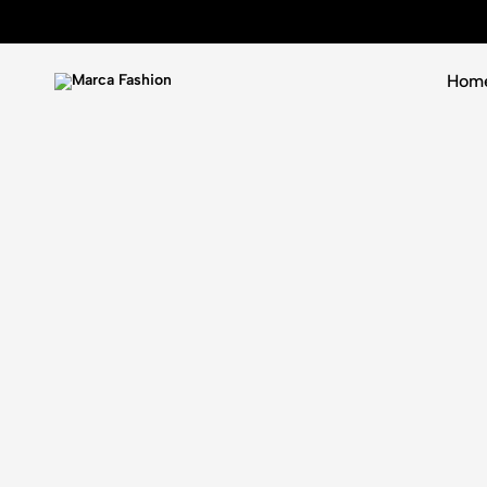
Hom
Marca
Luxury
Fashion
never
goes
out
of
fashion