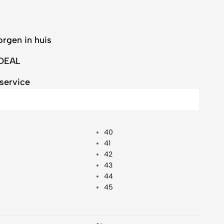
orgen in huis
iDEAL
service
40
41
42
43
44
45