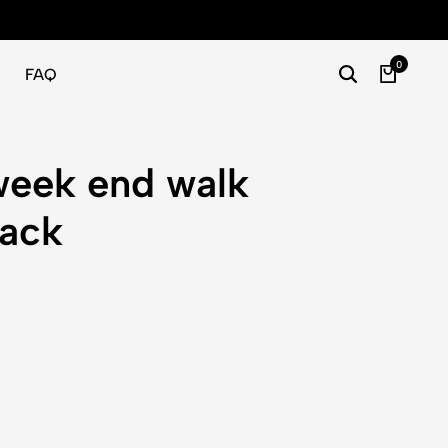
Gratis
0
FAQ
week end walk
lack