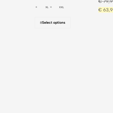
€
79,9
XL
XXL
€
63,9
Select options