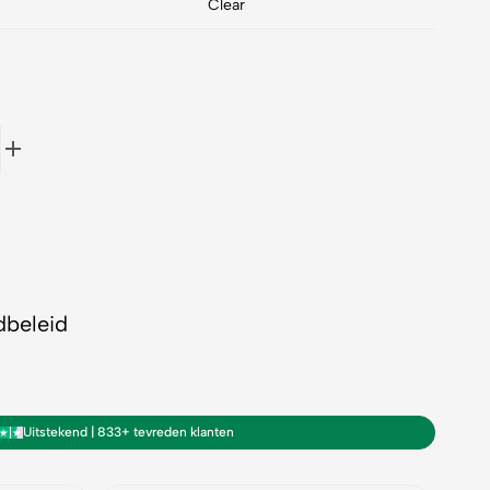
Clear
dbeleid
Uitstekend | 833+ tevreden klanten