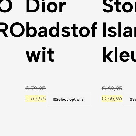
O
Dior
Sto
RO
badstof
Isl
wit
kle
€
79,95
€
69,95
€
63,96
€
55,96
Select options
S