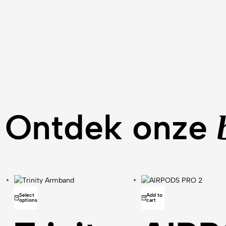
Ontdek onze
Select
Add to
options
cart