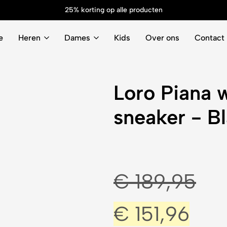
25% korting op alle producten
e
Heren
Dames
Kids
Over ons
Contact
Loro Piana 
sneaker - B
€
189,95
€
151,96