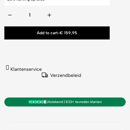
Add to cart
-
€
159,95
Klantenservice
Verzendbeleid
Uitstekend | 833+ tevreden klanten