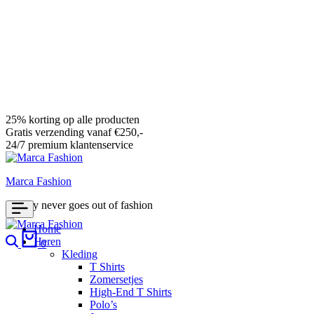
25% korting op alle producten
Gratis verzending vanaf €250,-
24/7 premium klantenservice
Marca Fashion
Luxury never goes out of fashion
Home
Search
Cart
Heren
0
Kleding
T Shirts
Zomersetjes
High-End T Shirts
Polo’s