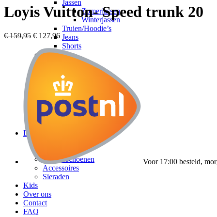
Jassen
Loyis Vuitton- Speed trunk 20
Zomerjassen
Winterjassen
Truien/Hoodie’s
€
159,95
€
127,96
Jeans
Shorts
Sneakers
Slippers
Accessoires
Heren tassen
Zonnebrillen
Petten
Riemen
Sieraden
Horloges
Dames
Kleding
Dames tassen
Dames schoenen
Voor 17:00 besteld, mor
Accessoires
Sieraden
Kids
Over ons
Contact
FAQ