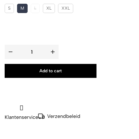
S
M
L
XL
XXL
Add to cart
Verzendbeleid
Klantenservice