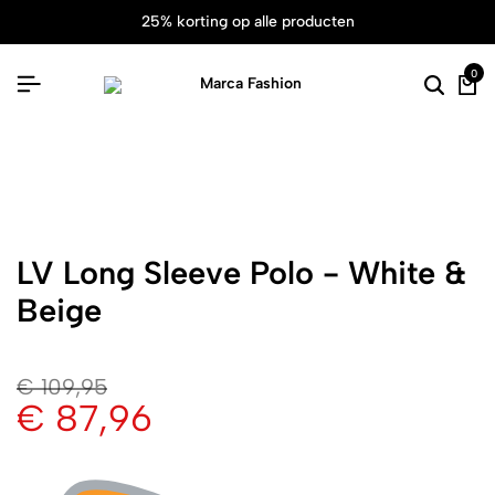
25% korting op alle producten
0
LV Long Sleeve Polo - White &
Beige
€
109,95
€
87,96