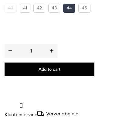
40
41
42
43
44
45
Add to cart
Verzendbeleid
Klantenservice