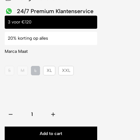
24/7 Premium Klantenservice
3 voor €120
20% korting op alles
Marca Maat
S
M
L
XL
XXL
Add to cart