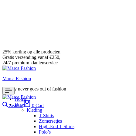
25% korting op alle producten
Gratis verzending vanaf €250,-
24/7 premium klantenservice
Marca Fashion
Luxury never goes out of fashion
Home
Heren
Search
0
Cart
Kleding
T Shirts
Zomersetjes
High-End T Shirts
Polo’s