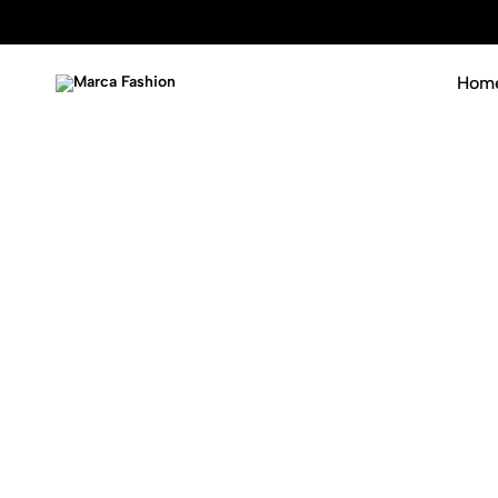
Hom
Marca
Luxury
Fashion
never
goes
out
of
fashion