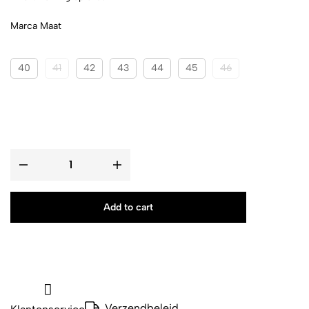
Marca Maat
40
41
42
43
44
45
46
Add to cart
Verzendbeleid