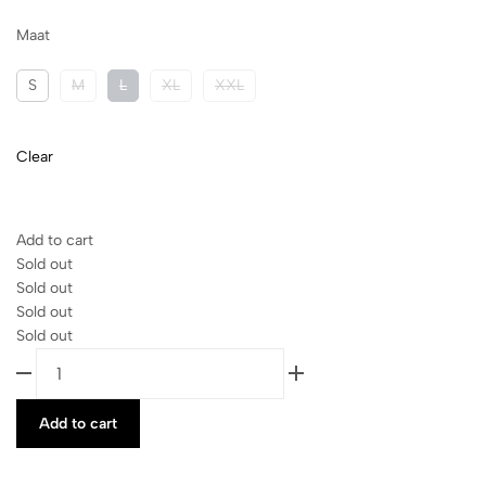
Maat
S
M
L
XL
XXL
Clear
Add to cart
Sold out
Sold out
Sold out
Sold out
Add to cart