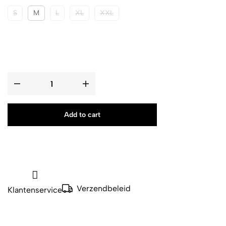
S
M
L
XL
XXL
Add to cart
Verzendbeleid
Klantenservice