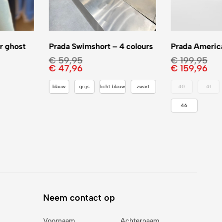
r ghost
Prada Swimshort – 4 colours
Prada America
€
59,95
€
199,95
€
47,96
€
159,96
blauw
grijs
licht blauw
zwart
40
41
46
Neem contact op
Voornaam
Achternaam