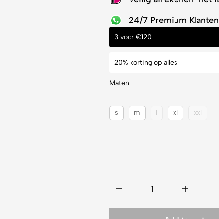
24/7 Premium Klanten
3 voor €120
20% korting op alles
Maten
s
m
l
xl
xxl