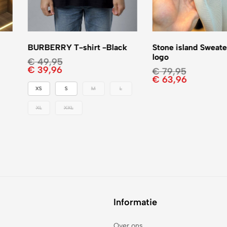
BURBERRY T-shirt -Black
Stone island Sweate
logo
€
49,95
€
39,96
€
79,95
€
63,96
XS
S
M
L
XL
XXL
Informatie
Over ons