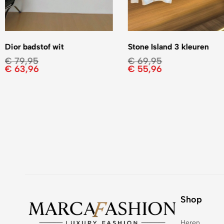
Dior badstof wit
Stone Island 3 kleuren
€
79,95
€
69,95
€
63,96
€
55,96
Shop
Heren