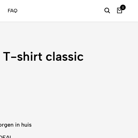
24/7 
0
FAQ
 T-shirt classic
orgen in huis
iDEAL