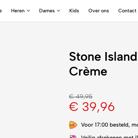
Gratis verzending vanaf €250,-
e
Heren
Dames
Kids
Over ons
Contact
Stone Island
Crème
€
49,95
€
39,96
Voor 17:00 besteld, m
Veilig afrekenen met 