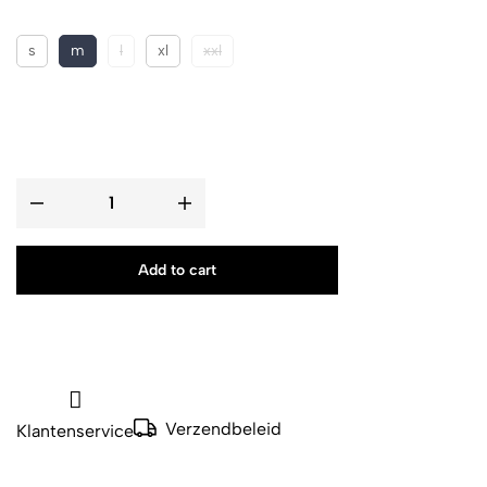
s
m
l
xl
xxl
Add to cart
Verzendbeleid
Klantenservice