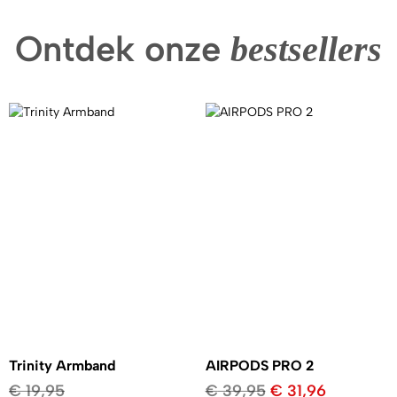
Ontdek onze
bestsellers
Trinity Armband
AIRPODS PRO 2
€
19,95
€
39,95
€
31,96