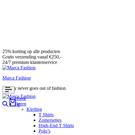
25% korting op alle producten
Gratis verzending vanaf €250,-
24/7 premium klantenservice
Marca Fashion
Luxury never goes out of fashion
Home
Search
Cart
Heren
0
Kleding
T Shirts
Zomersetjes
High-End T Shirts
Polo’s