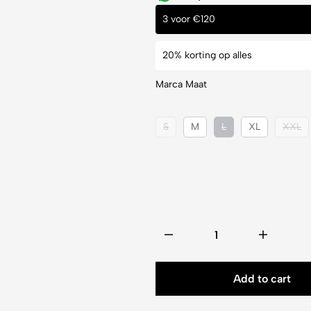
3 voor €120
20% korting op alles
Marca Maat
S
M
L
XL
XXL
Add to cart