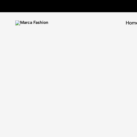
Hom
Marca
Luxury
Fashion
never
goes
out
of
fashion