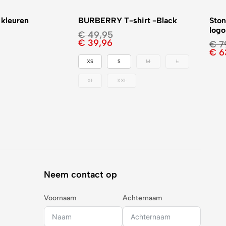
 kleuren
BURBERRY T-shirt -Black
Ston
logo
€
49,95
€
39,96
€
7
€
6
XS
S
M
L
XL
XXL
Neem contact op
Voornaam
Achternaam