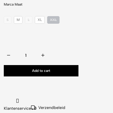
Marca Maat
S
M
L
XL
XXL
Add to cart
Verzendbeleid
Klantenservice