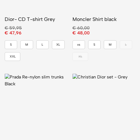
Dior- CD T-shirt Grey
Moncler Shirt black
€
59,95
€
60,00
€
47,96
€
48,00
S
M
L
XL
xs
S
M
L
XXL
XL