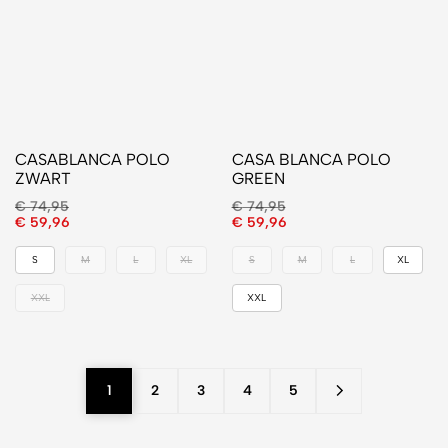
CASABLANCA POLO
CASA BLANCA POLO
ZWART
GREEN
€
74,95
€
74,95
€
59,96
€
59,96
S
M
L
XL
S
M
L
XL
XXL
XXL
1
2
3
4
5