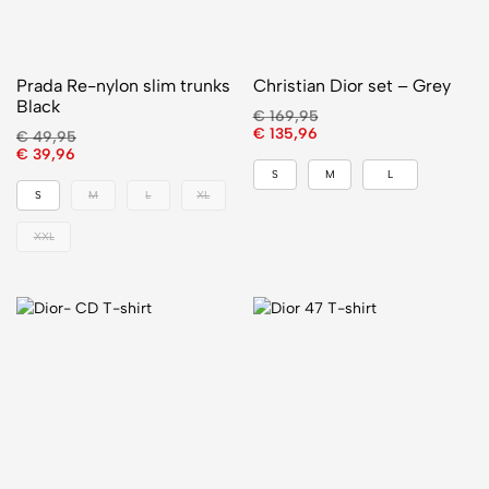
Prada Re-nylon slim trunks
Christian Dior set – Grey
Black
€
169,95
€
135,96
€
49,95
€
39,96
S
M
L
S
M
L
XL
XXL