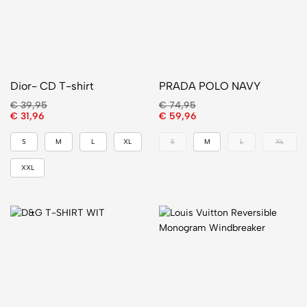
Dior- CD T-shirt
PRADA POLO NAVY
€
39,95
€
74,95
€
31,96
€
59,96
S
M
L
XL
S
M
L
XL
XXL