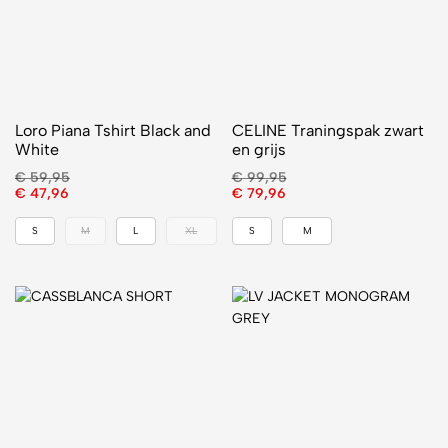
Loro Piana Tshirt Black and
CELINE Traningspak zwart
White
en grijs
€
59,95
€
99,95
€
47,96
€
79,96
S
M
L
XL
S
M