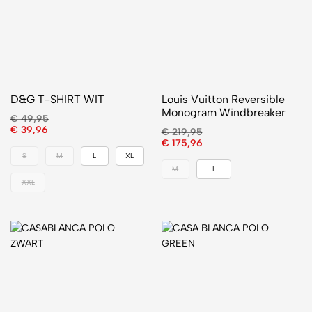
D&G T-SHIRT WIT
Louis Vuitton Reversible
Monogram Windbreaker
€
49,95
€
39,96
€
219,95
€
175,96
S
M
L
XL
M
L
XXL