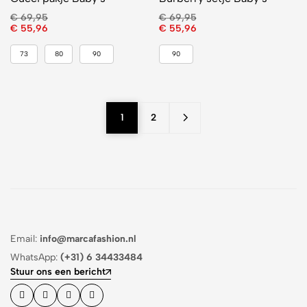
€
69,95
€
69,95
€
55,96
€
55,96
73
80
90
90
1
2
Email:
info@marcafashion.nl
WhatsApp:
(+31) 6 34433484
Stuur ons een bericht