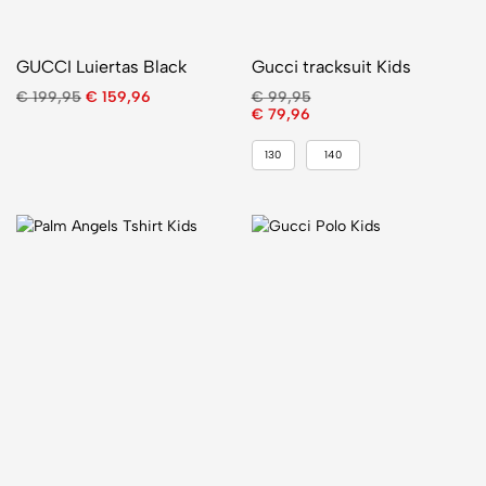
GUCCI Luiertas Black
Gucci tracksuit Kids
€
199,95
€
159,96
€
99,95
€
79,96
130
140