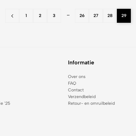
…
1
2
3
26
27
28
29
Informatie
Over ons
FAQ
Contact
Verzendbeleid
ie '25
Retour- en omruilbeleid