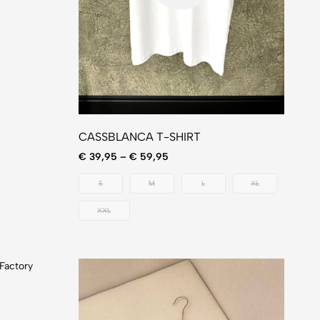
CASSBLANCA T-SHIRT
€
39,95
–
€
59,95
S
M
L
XL
XXL