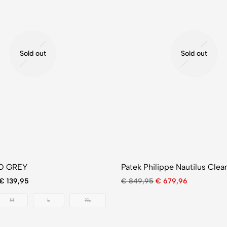
Sold out
Sold out
O GREY
Patek Philippe Nautilus Clea
€
139,95
€
849,95
€
679,96
M
L
XL