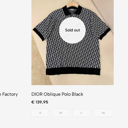
Sold out
n Factory
DIOR Oblique Polo Black
€
139,95
S
M
L
XL