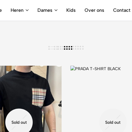
Gratis verzending vanaf €250,-
e
Heren
Dames
Kids
Over ons
Contact
Sold out
Sold out