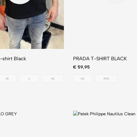
-shirt Black
PRADA T-SHIRT BLACK
€
59,95
M
L
XL
XL
XXL