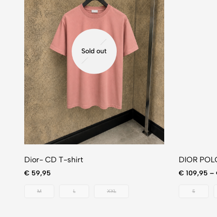
Sold out
Dior- CD T-shirt
DIOR POL
€
59,95
€
109,95
–
M
L
XXL
S