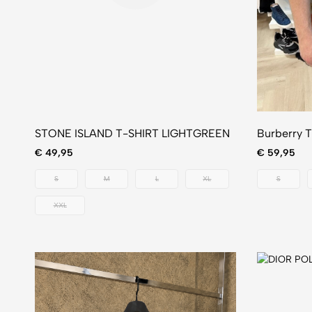
STONE ISLAND T-SHIRT LIGHTGREEN
Burberry T
€
49,95
€
59,95
S
M
L
XL
S
XXL