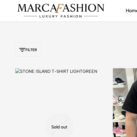
ducten
Hom
Marca
Luxury
Fashion
never
goes
out
FILTER
of
fashion
Sold out