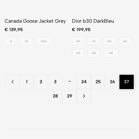
Canada Goose Jacket Grey
Dior b30 DarkBleu
€
139,95
€
199,95
S
XL
XXL
40
41
42
43
44
45
46
…
1
2
3
24
25
26
27
28
29