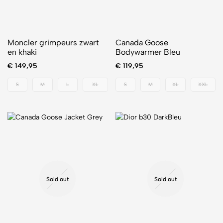
Moncler grimpeurs zwart
Canada Goose
en khaki
Bodywarmer Bleu
€
149,95
€
119,95
S
M
L
XL
S
M
XL
XXL
Sold out
Sold out