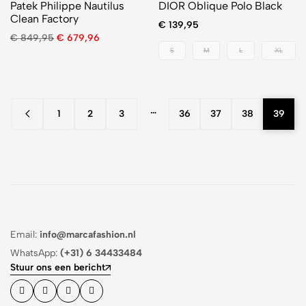
Patek Philippe Nautilus
DIOR Oblique Polo Black
Clean Factory
€
139,95
€
849,95
€
679,96
S
M
L
XL
…
1
2
3
36
37
38
39
Email:
info@marcafashion.nl
WhatsApp:
(+31) 6 34433484
Stuur ons een bericht