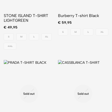
STONE ISLAND T-SHIRT
Burberry T-shirt Black
LIGHTGREEN
€
59,95
€
49,95
S
M
L
XL
S
M
L
XL
XXL
Sold out
Sold out