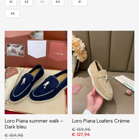
41
42
43
44
41
45
Loro Piana summer walk –
Loro Piana Loafers Crème
Dark bleu
€
159,95
€
127,96
€
159,95