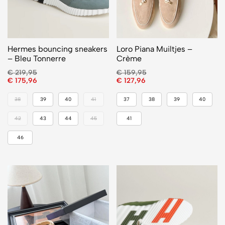
Hermes bouncing sneakers
Loro Piana Muiltjes –
– Bleu Tonnerre
Crème
€
219,95
€
159,95
€
175,96
€
127,96
38
39
40
41
37
38
39
40
42
43
44
45
41
46