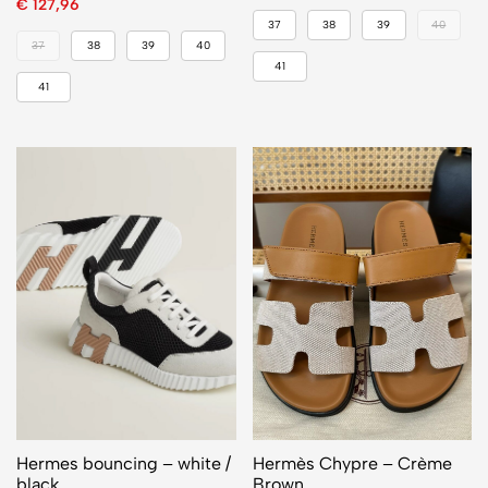
€
127,96
37
38
39
40
37
38
39
40
41
41
Hermes bouncing – white /
Hermès Chypre – Crème
black
Brown