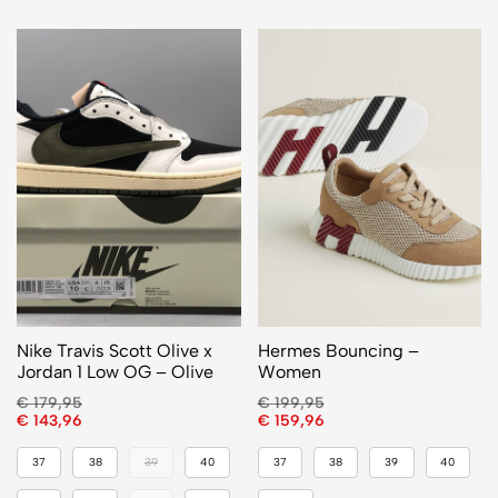
Nike Travis Scott Olive x
Hermes Bouncing –
Jordan 1 Low OG – Olive
Women
€
179,95
€
199,95
€
143,96
€
159,96
37
38
39
40
37
38
39
40