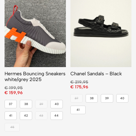
Hermes Bouncing Sneakers
Chanel Sandals – Black
white/grey 2025
€
219,95
€
175,96
€
199,95
€
159,96
37
38
39
40
37
38
39
40
41
41
42
43
44
45