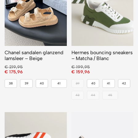
Chanel sandalen glanzend
Hermes bouncing sneakers
lamsleer – Beige
– Matcha / Blanc
€
219,95
€
199,95
€
175,96
€
159,96
38
39
40
41
39
40
41
42
43
44
45