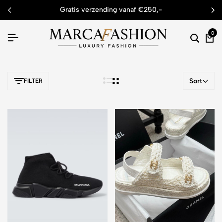
gratis verzending vanaf €250,-
0
Sort
FILTER