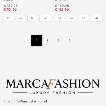
€
189,95
€
169,95
€
151,96
€
135,96
37
38
39
40
38
39
40
41
1
2
3
Email:
info@marcafashion.nl