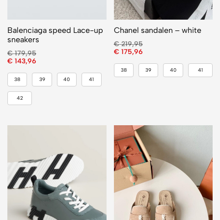
Balenciaga speed Lace-up
Chanel sandalen – white
sneakers
€
219,95
€
175,96
€
179,95
€
143,96
38
39
40
41
38
39
40
41
42