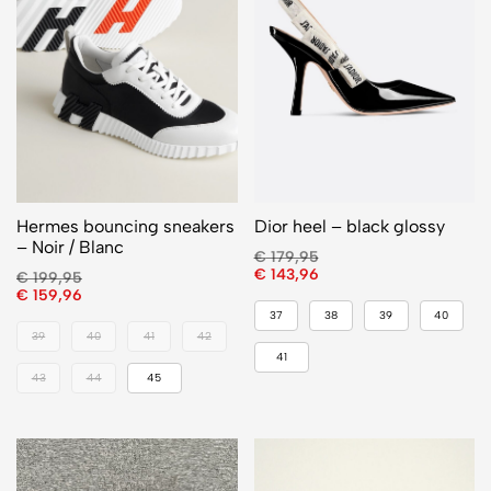
Hermes bouncing sneakers
Dior heel – black glossy
– Noir / Blanc
€
179,95
€
143,96
€
199,95
€
159,96
37
38
39
40
39
40
41
42
41
43
44
45