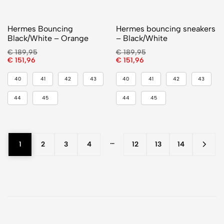
Hermes Bouncing
Hermes bouncing sneakers
Black/White – Orange
– Black/White
€
189,95
€
189,95
€
151,96
€
151,96
40
41
42
43
40
41
42
43
44
45
44
45
…
1
2
3
4
12
13
14