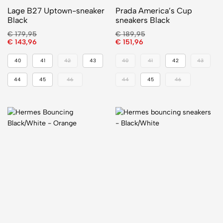
Lage B27 Uptown-sneaker
Prada America’s Cup
Black
sneakers Black
€
179,95
€
189,95
€
143,96
€
151,96
40
41
42
43
40
41
42
43
44
45
46
44
45
46