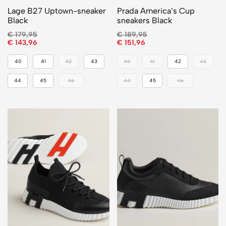
Lage B27 Uptown-sneaker
Prada America’s Cup
Black
sneakers Black
€
179,95
€
189,95
€
143,96
€
151,96
40
41
42
43
40
41
42
43
44
45
46
44
45
46