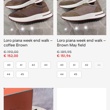
Loro piana week end walk –
Loro piana week end walk –
coffee Brown
Brown May field
€
190,00
€
189,95
€
152,00
€
151,96
40
41
42
43
40
41
42
43
44
45
44
45