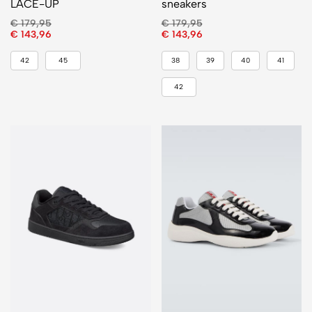
LACE-UP
sneakers
€
179,95
€
179,95
€
143,96
€
143,96
42
45
38
39
40
41
42