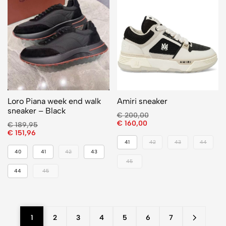
Loro Piana week end walk
Amiri sneaker
sneaker – Black
€
200,00
€
160,00
€
189,95
€
151,96
41
42
43
44
40
41
42
43
45
44
45
1
2
3
4
5
6
7