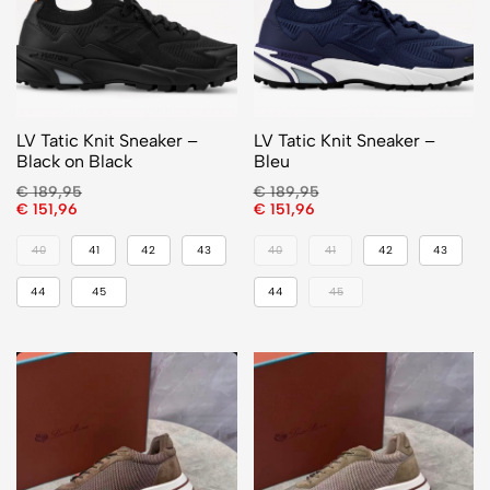
LV Tatic Knit Sneaker –
LV Tatic Knit Sneaker –
Black on Black
Bleu
€
189,95
€
189,95
€
151,96
€
151,96
40
41
42
43
40
41
42
43
44
45
44
45