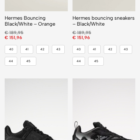
Hermes Bouncing
Hermes bouncing sneakers
Black/White – Orange
– Black/White
€
189,95
€
189,95
€
151,96
€
151,96
40
41
42
43
40
41
42
43
44
45
44
45