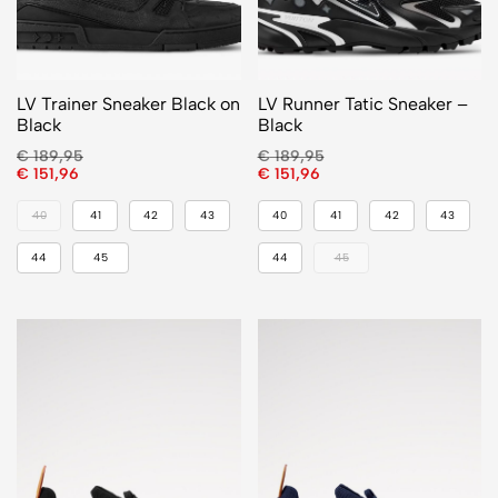
LV Trainer Sneaker Black on
LV Runner Tatic Sneaker –
Black
Black
€
189,95
€
189,95
€
151,96
€
151,96
40
41
42
43
40
41
42
43
44
45
44
45