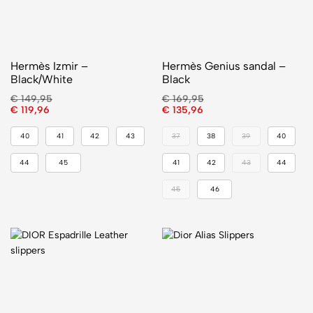
Hermès Izmir –
Hermès Genius sandal –
Black/White
Black
€
149,95
€
169,95
€
119,96
€
135,96
40
41
42
43
37
38
39
40
44
45
41
42
43
44
45
46