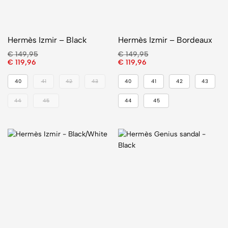
Hermès Izmir – Black
Hermès Izmir – Bordeaux
€
149,95
€
149,95
€
119,96
€
119,96
40
41
42
43
40
41
42
43
44
45
44
45