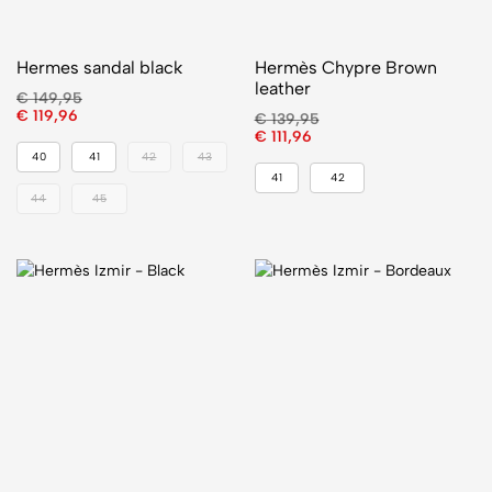
Hermes sandal black
Hermès Chypre Brown
leather
€
149,95
€
119,96
€
139,95
€
111,96
40
41
42
43
41
42
44
45