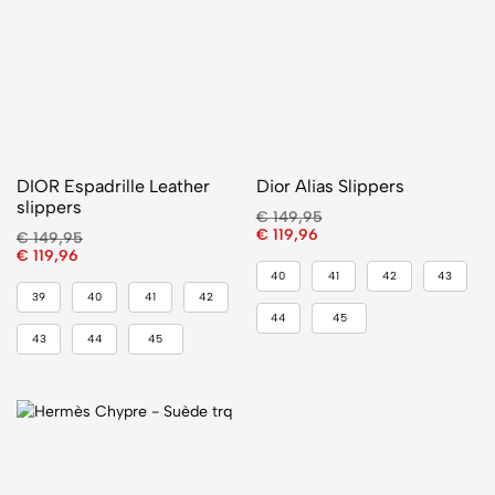
DIOR Espadrille Leather
Dior Alias Slippers
slippers
€
149,95
€
119,96
€
149,95
€
119,96
40
41
42
43
39
40
41
42
44
45
43
44
45