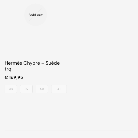
Sold out
Hermès Chypre – Suède
trq
€
169,95
38
39
40
41