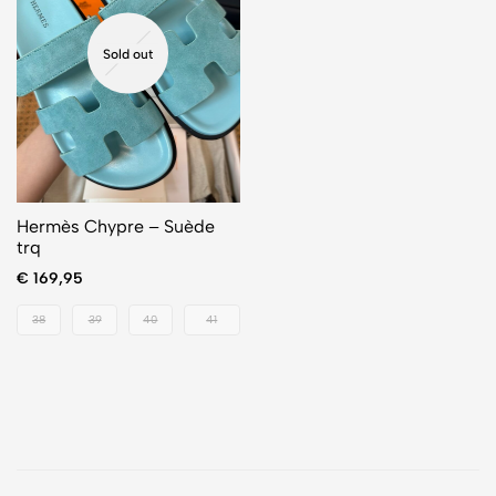
Sold out
Hermès Chypre – Suède
trq
€
169,95
38
39
40
41