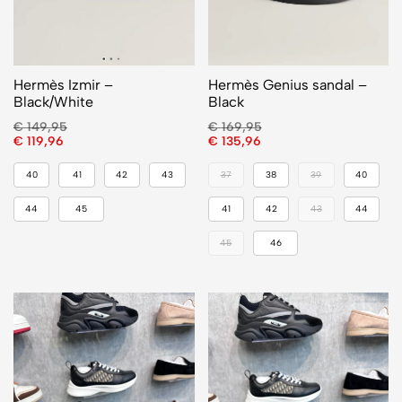
Hermès Izmir –
Hermès Genius sandal –
Black/White
Black
€
149,95
€
169,95
€
119,96
€
135,96
40
41
42
43
37
38
39
40
44
45
41
42
43
44
45
46