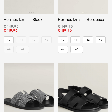
Hermès Izmir – Black
Hermès Izmir – Bordeaux
€
149,95
€
149,95
€
119,96
€
119,96
40
41
42
43
40
41
42
43
44
45
44
45