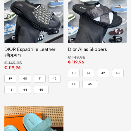
DIOR Espadrille Leather
Dior Alias Slippers
slippers
€
149,95
€
119,96
€
149,95
€
119,96
40
41
42
43
39
40
41
42
44
45
43
44
45