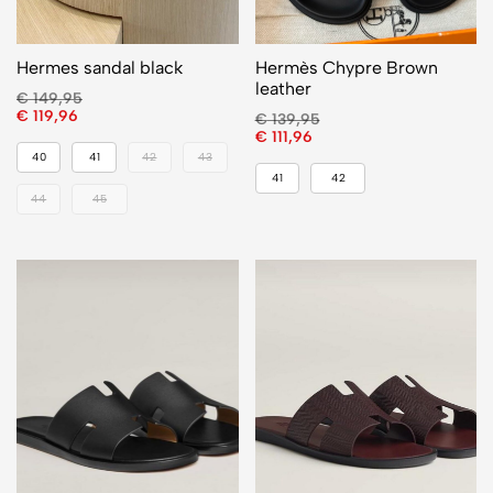
Hermes sandal black
Hermès Chypre Brown
leather
€
149,95
€
119,96
€
139,95
€
111,96
40
41
42
43
41
42
44
45