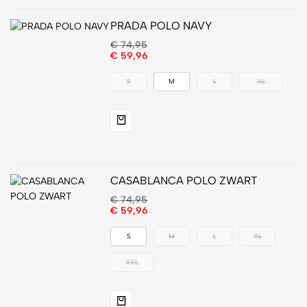
PRADA POLO NAVY
€
74,95
€
59,96
S
M
L
XL
CASABLANCA POLO ZWART
€
74,95
€
59,96
S
M
L
XL
XXL