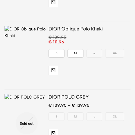
DIOR Oblique Polo Khaki
€
139,95
€
111,96
S
M
L
XL
DIOR POLO GREY
€
109,95
–
€
139,95
S
M
L
XL
Sold out