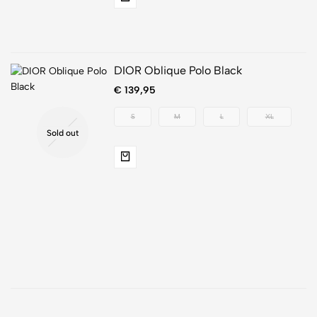
DIOR Oblique Polo Black
€
139,95
S
M
L
XL
Sold out