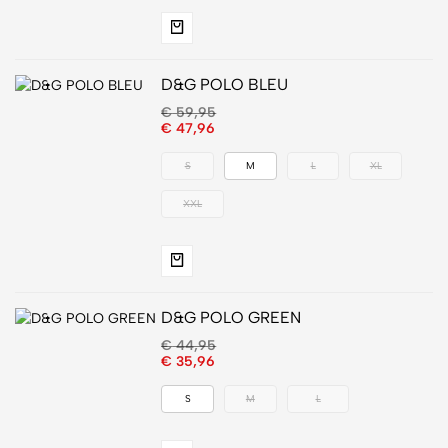
D&G POLO BLEU
€
59,95
€
47,96
S
M
L
XL
XXL
D&G POLO GREEN
€
44,95
€
35,96
S
M
L