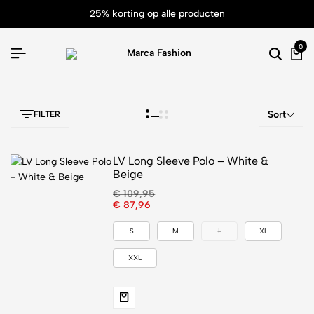
25% korting op alle producten
0
Sort
FILTER
LV Long Sleeve Polo – White &
Beige
€
109,95
€
87,96
S
M
L
XL
XXL