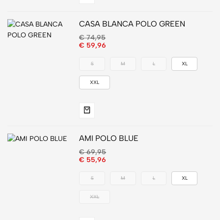
CASA BLANCA POLO GREEN
€
74,95
€
59,96
S
M
L
XL
XXL
AMI POLO BLUE
€
69,95
€
55,96
S
M
L
XL
XXL