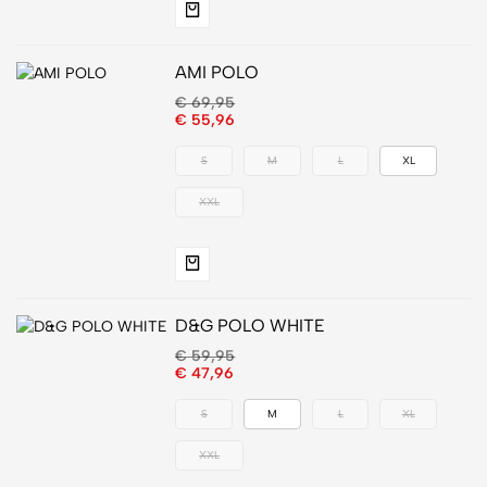
AMI POLO
€
69,95
€
55,96
S
M
L
XL
XXL
D&G POLO WHITE
€
59,95
€
47,96
S
M
L
XL
XXL