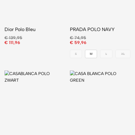
Dior Polo Bleu
PRADA POLO NAVY
€
139,95
€
74,95
€
111,96
€
59,96
S
M
L
XL