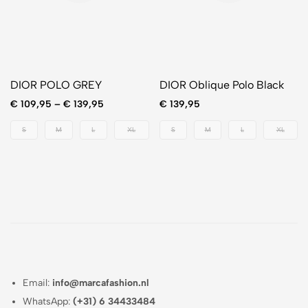
DIOR POLO GREY
DIOR Oblique Polo Black
€
109,95
–
€
139,95
€
139,95
S
M
L
XL
S
M
L
XL
Email:
info@marcafashion.nl
WhatsApp:
(+31) 6 34433484