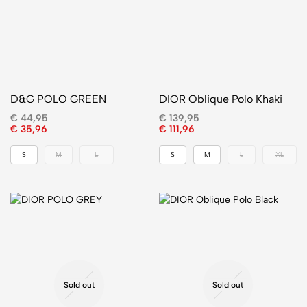
D&G POLO GREEN
DIOR Oblique Polo Khaki
€
44,95
€
139,95
€
35,96
€
111,96
S
M
L
S
M
L
XL
Sold out
Sold out