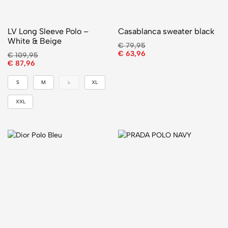
LV Long Sleeve Polo –
Casablanca sweater black
White & Beige
€
79,95
€
63,96
€
109,95
€
87,96
S
M
L
XL
XXL